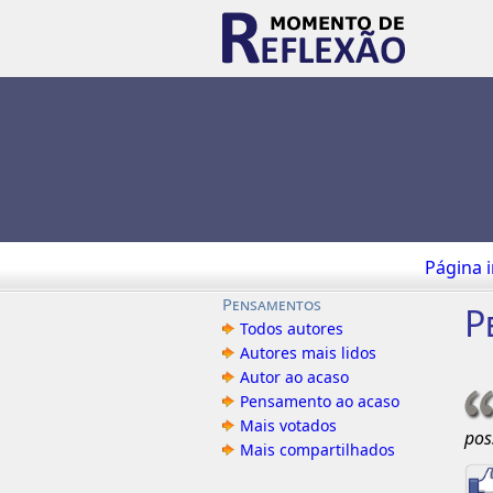
Página i
Pensamentos
P
Todos autores
Autores mais lidos
Autor ao acaso
Pensamento ao acaso
Mais votados
pos
Mais compartilhados