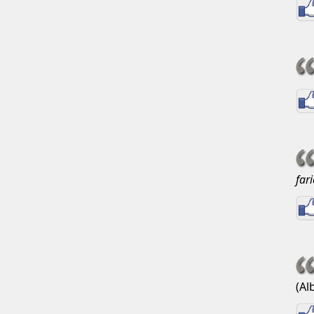
far
(Al