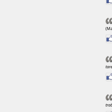
(M
tar
tra