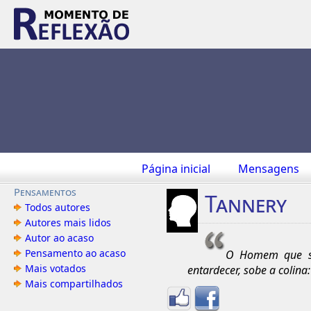
Página inicial
Mensagens
Pensamentos
Tannery
Todos autores
Autores mais lidos
Autor ao acaso
Pensamento ao acaso
O Homem que se 
Mais votados
entardecer, sobe a colina
Mais compartilhados