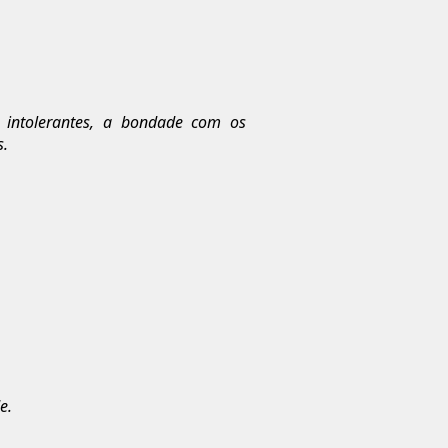
s intolerantes, a bondade com os
s.
e.