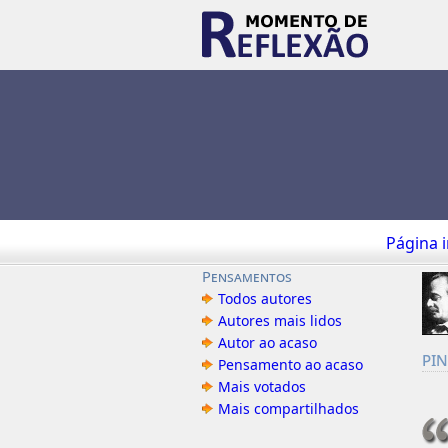
Página i
Pensamentos
Todos autores
Autores mais lidos
Autor ao acaso
pi
Pensamento ao acaso
Mais votados
Mais compartilhados