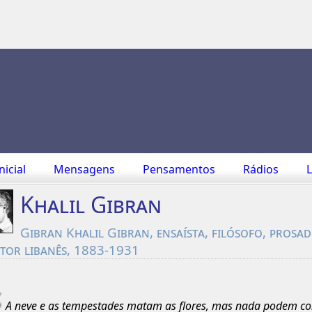
nicial
Mensagens
Pensamentos
Rádios
L
Khalil Gibran
Gibran Khalil Gibran, ensaísta, filósofo, prosad
ntor libanês, 1883-1931
A neve e as tempestades matam as flores, mas nada podem co