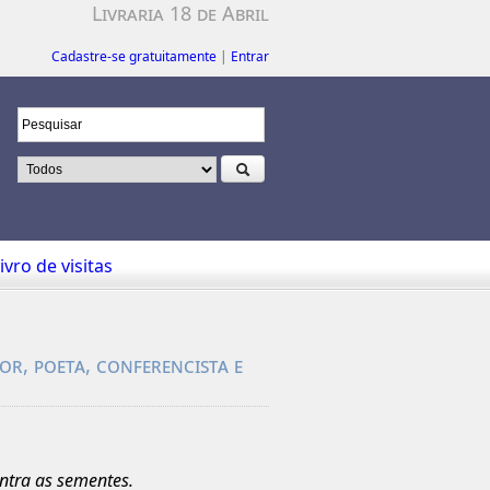
Livraria 18 de Abril
Cadastre-se gratuitamente
|
Entrar
ivro de visitas
or, poeta, conferencista e
ntra as sementes.