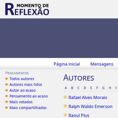
Página inicial
Mensagens
Pensamentos
Autores
Todos autores
Autores mais lidos
A
B
C
D
E
F
G
H
I
Autor ao acaso
Pensamento ao acaso
Rafael Alves Morais
Mais votados
Ralph Waldo Emerson
Mais compartilhados
Raoul Plus