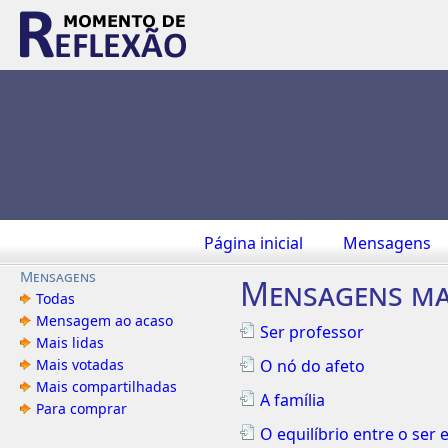
Página inicial
Mensagens
Mensagens
Mensagens ma
Todas
Mensagem ao acaso
Ser professor
Mais lidas
Mais votadas
O nó do afeto
Mais compartilhadas
A família
Para comprar
O equilíbrio entre o ser e