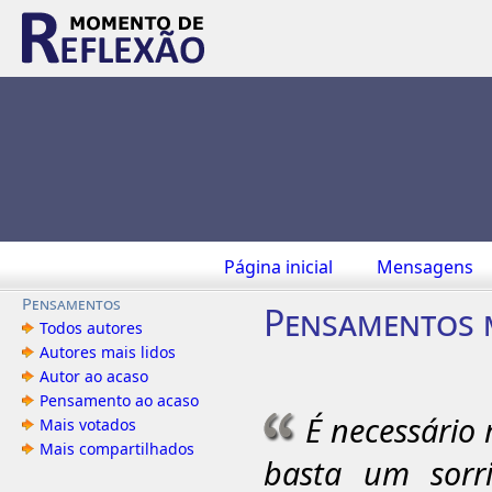
Página inicial
Mensagens
Pensamentos
Pensamentos 
Todos autores
Autores mais lidos
Autor ao acaso
Pensamento ao acaso
É necessário
Mais votados
Mais compartilhados
basta um sorri