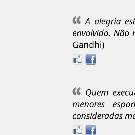
A alegria es
envolvido. Não 
Gandhi)
Quem execut
menores espo
consideradas ma