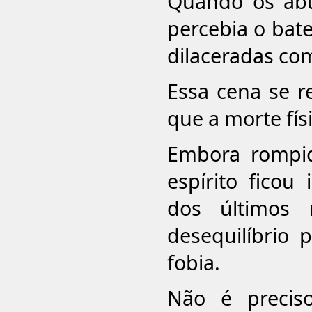
Quando os abu
percebia o bate
dilaceradas com
Essa cena se r
que a morte fí
Embora rompid
espírito ficou
dos últimos
desequilíbrio 
fobia.
Não é preciso