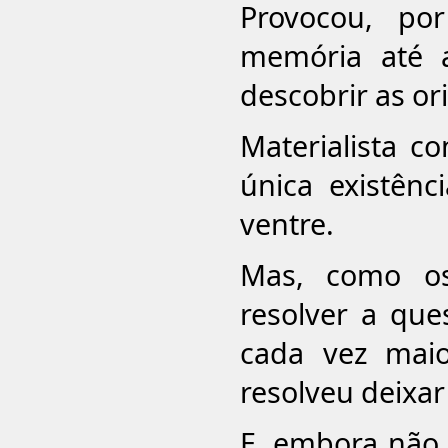
Provocou, po
memória até 
descobrir as or
Materialista co
única existênc
ventre.
Mas, como o
resolver a que
cada vez mai
resolveu deixar
E, embora não a