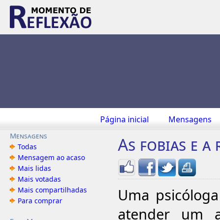
Página inicial
Mensagens
Mensagens
As fobias e a
Todas
Mensagem ao acaso
Mais lidas
Mais votadas
Mais compartilhadas
Uma psicóloga
Para comprar
atender um a