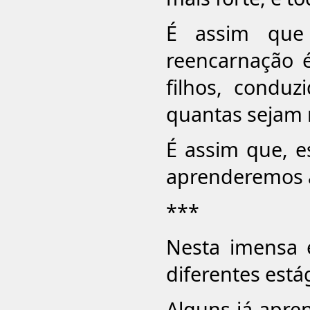
É assim que
reencarnação 
filhos, conduz
quantas sejam 
É assim que, e
aprenderemos a
***
Nesta imensa 
diferentes está
Alguns já apren