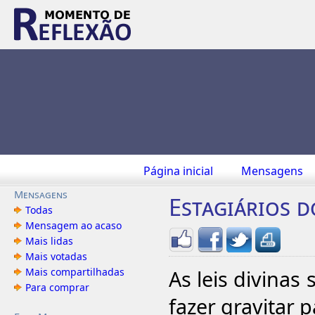
Página inicial
Mensagens
Mensagens
Estagiários 
Todas
Mensagem ao acaso
Mais lidas
Mais votadas
Mais compartilhadas
As leis divinas
Para comprar
fazer gravitar 