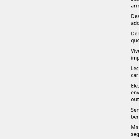
arm
Des
ado
Dem
que
Viv
imp
Lec
car
El
env
out
Sen
bem
Mai
seg