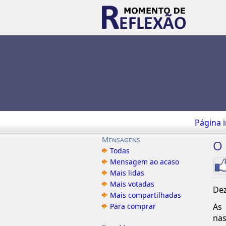
Página i
Mensagens
O 
Todas
Mensagem ao acaso
Mais lidas
Mais votadas
Dez
Mais compartilhadas
Para comprar
As 
nas