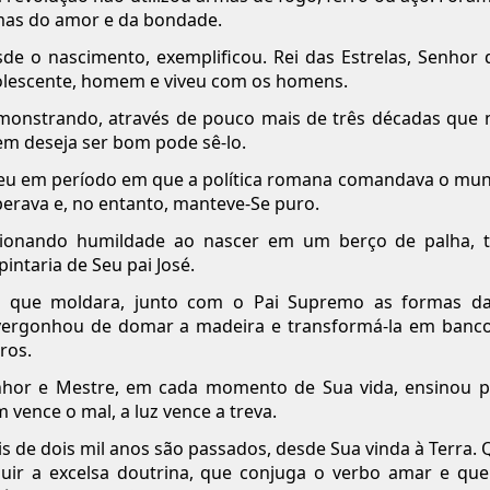
as do amor e da bondade.
de o nascimento, exemplificou. Rei das Estrelas, Senhor d
lescente, homem e viveu com os homens.
onstrando, através de pouco mais de três décadas que n
m deseja ser bom pode sê-lo.
eu em período em que a política romana comandava o mundo
erava e, no entanto, manteve-Se puro.
ionando humildade ao nascer em um berço de palha, tr
pintaria de Seu pai José.
e, que moldara, junto com o Pai Supremo as formas d
ergonhou de domar a madeira e transformá-la em bancos
ros.
hor e Mestre, em cada momento de Sua vida, ensinou pe
 vence o mal, a luz vence a treva.
s de dois mil anos são passados, desde Sua vinda à Terra
uir a excelsa doutrina, que conjuga o verbo amar e que 