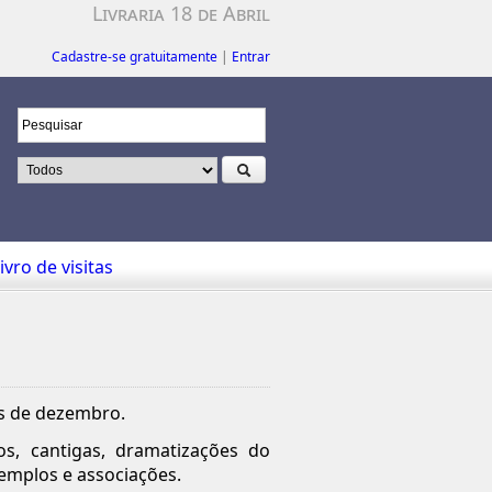
Livraria 18 de Abril
Cadastre-se gratuitamente
|
Entrar
ivro de visitas
s de dezembro.
os, cantigas, dramatizações do
emplos e associações.