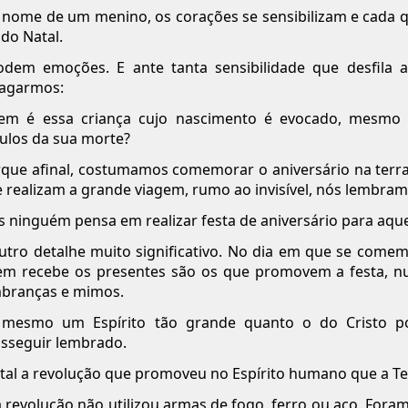
nome de um menino, os corações se sensibilizam e cada 
 do Natal.
odem emoções. E ante tanta sensibilidade que desfila 
dagarmos:
em é essa criança cujo nascimento é evocado, mesmo 
ulos da sua morte?
que afinal, costumamos comemorar o aniversário na terr
 realizam a grande viagem, rumo ao invisível, nós lembram
 ninguém pensa em realizar festa de aniversário para aquel
utro detalhe muito significativo. No dia em que se comem
m recebe os presentes são os que promovem a festa, n
branças e mimos.
 mesmo um Espírito tão grande quanto o do Cristo po
sseguir lembrado.
 tal a revolução que promoveu no Espírito humano que a Te
 revolução não utilizou armas de fogo, ferro ou aço. Foram