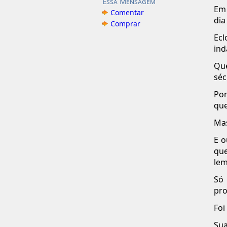
Essa Mensagem
Em 
Comentar
dia
Comprar
Ecl
in
Qu
séc
Por
que
Mas
E o
que
lem
Só
pro
Foi
Sua