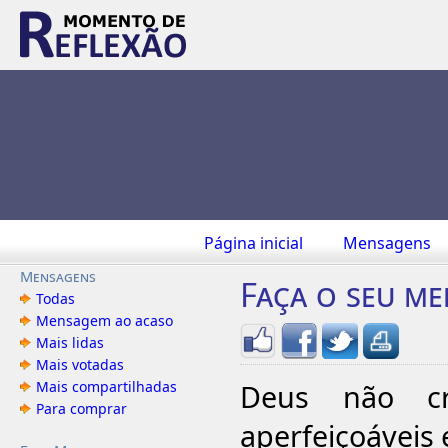
Página inicial
Mensagens
Mensagens
Faça o seu m
Todas
Mensagem ao acaso
Mais lidas
Mais votadas
Mais compartilhadas
Deus não cri
Para comprar
aperfeiçoáveis e