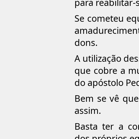
para reabilitar
Se cometeu equ
amadurecimen
dons.
A utilização d
que cobre a mu
do apóstolo Pe
Bem se vê que 
assim.
Basta ter a c
dos próprios eq