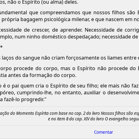
hos, não o Espírito (ou alma) deles.
undamental que compreendamos que nossos filhos são E
 própria bagagem psicológica milenar, e que nascem em no
essidade de crescer, de aprender. Necessidade de corrigi
mplo, num ninho doméstico despedaçado; necessidade de
 *
 laços do sangue não criam forçosamente os liames entre o
orpo procede do corpo, mas o Espírito não procede do Es
stia antes da formação do corpo.
 é o pai quem cria o Espírito de seu filho; ele mais não fa
póreo, cumprindo-lhe, no entanto, auxiliar o desenvolvimen
a fazê-lo progredir."
ação do Momento Espírita com base no cap. 2 do livro Nossos filhos são esp
e no item 8 do cap. XIV do livro O evangelho segun
Comentar