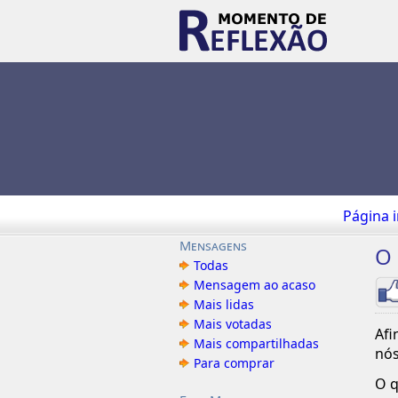
Página i
Mensagens
O 
Todas
Mensagem ao acaso
Mais lidas
Mais votadas
Afi
Mais compartilhadas
nós
Para comprar
O q