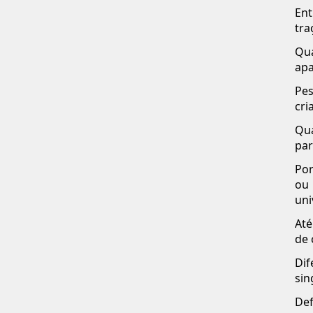
Ent
tra
Qua
apa
Pes
cri
Qua
par
Por
ou
uni
Até
de 
Dif
sin
Def