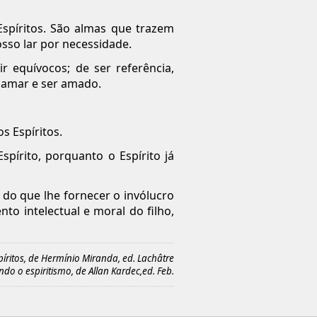
spíritos. São almas que trazem
sso lar por necessidade.
r equívocos; de ser referência,
 amar e ser amado.
s Espíritos.
pírito, porquanto o Espírito já
z do que lhe fornecer o invólucro
to intelectual e moral do filho,
íritos, de Hermínio Miranda, ed. Lachâtre
do o espiritismo, de Allan Kardec,ed. Feb.