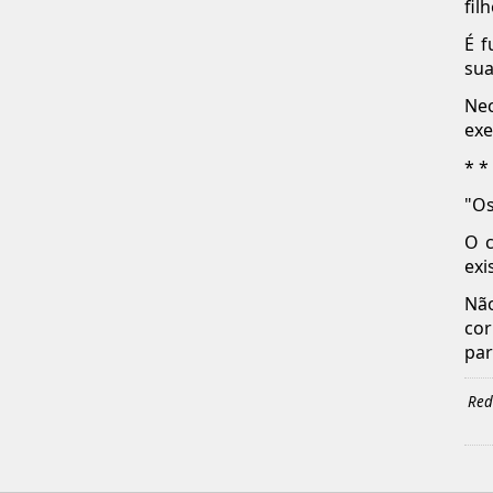
fil
É f
sua
Nec
exe
* *
"Os
O c
exi
Não
cor
par
Red