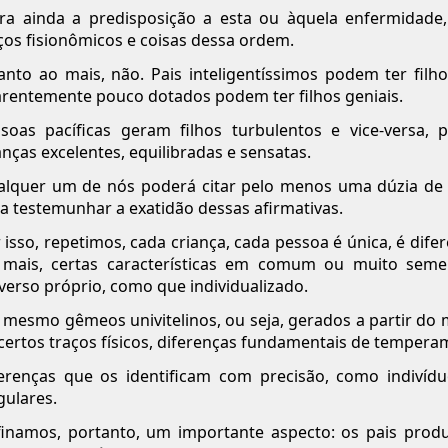
ra ainda a predisposição a esta ou àquela enfermidade
ços fisionômicos e coisas dessa ordem.
nto ao mais, não. Pais inteligentíssimos podem ter filh
rentemente pouco dotados podem ter filhos geniais.
soas pacíficas geram filhos turbulentos e vice-versa
anças excelentes, equilibradas e sensatas.
lquer um de nós poderá citar pelo menos uma dúzia de
a testemunhar a exatidão dessas afirmativas.
 isso, repetimos, cada criança, cada pessoa é única, é dif
 mais, certas características em comum ou muito sem
verso próprio, como que individualizado.
 mesmo gêmeos univitelinos, ou seja, gerados a partir do
certos traços físicos, diferenças fundamentais de temperam
erenças que os identificam com precisão, como indiví
gulares.
inamos, portanto, um importante aspecto: os pais prod