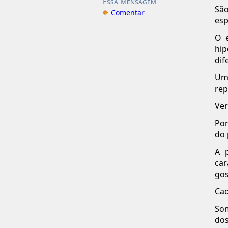
Essa Mensagem
São
Comentar
esp
O e
hip
dif
Uma
rep
Ver
Por
do 
A 
car
gos
Cad
Som
dos