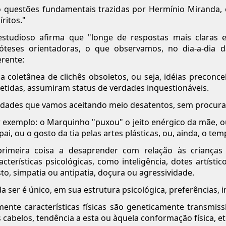
 questões fundamentais trazidas por Hermínio Miranda, 
íritos."
studioso afirma que "longe de respostas mais claras e
óteses orientadoras, o que observamos, no dia-a-dia da
erente:
 coletânea de clichês obsoletos, ou seja, idéias preconceb
etidas, assumiram status de verdades inquestionáveis.
dades que vamos aceitando meio desatentos, sem procura
 exemplo: o Marquinho "puxou" o jeito enérgico da mãe, o
pai, ou o gosto da tia pelas artes plásticas, ou, ainda, o t
primeira coisa a desaprender com relação às criança
acterísticas psicológicas, como inteligência, dotes artí
to, simpatia ou antipatia, doçura ou agressividade.
a ser é único, em sua estrutura psicológica, preferências, in
ente características físicas são geneticamente transmissí
 cabelos, tendência a esta ou àquela conformação física, et