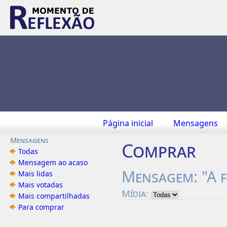
Página inicial
Mensagens
Mensagens
Comprar
Todas
Mensagem ao acaso
Mensagem: "A f
Mais lidas
Mais votadas
Mídia:
Mais compartilhadas
Para comprar