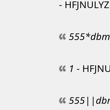
- HFJNULYZ 
555*dbms
1
- HFJNU
555||dbm