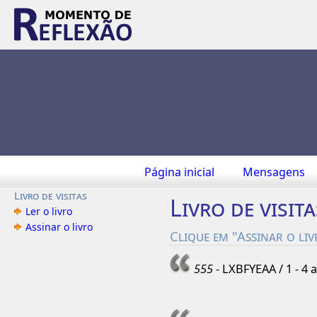
Página inicial
Mensagens
Livro de visitas
Livro de visita
Ler o livro
Assinar o livro
Clique em "Assinar o li
555
- LXBFYEAA / 1 - 4 