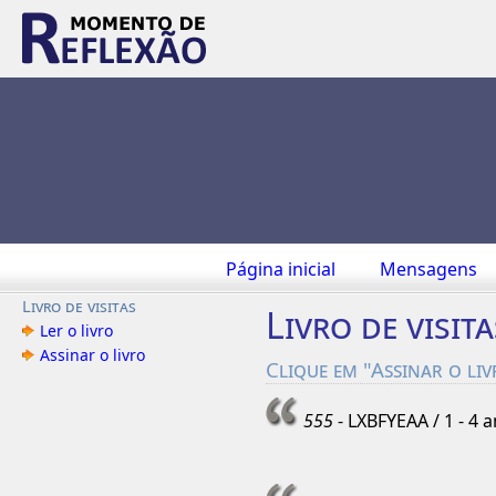
Página inicial
Mensagens
Livro de visitas
Livro de visita
Ler o livro
Assinar o livro
Clique em "Assinar o li
555
- LXBFYEAA / 1 - 4 