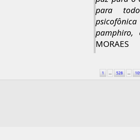
para tod
psicofônic
pamphiro, 
MORAES
1
...
528
...
10