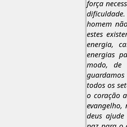
força neces
dificuldade
homem não-
estes exist
energia, c
energias p
modo, de 
guardamos
todos os se
o coração a
evangelho, 
deus ajude
paz para o