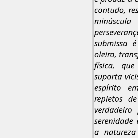
contudo, res
minúscula
perseveran
submissa é
oleiro, tran
física, qu
suporta vic
espírito e
repletos d
verdadeiro 
serenidade
a natureza