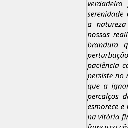
verdadeiro 
serenidade
a natureza
nossas real
brandura 
perturbação
paciência c
persiste no
que a ignor
percalços d
esmorece e 
na vitória f
francisco câ