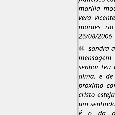
marilia mo
vera vicent
moraes rio
26/08/2006 
sandra-
mensagem e
senhor teu 
alma, e de
próximo com
cristo este
um sentindo
é o da al