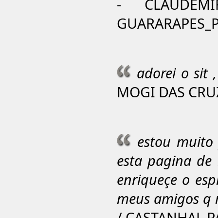
- CLAUDEM
GUARARAPES_PE
adorei o sit 
MOGI DAS CRUZ
estou muito
esta pagina de 
enriqueçe o esp
meus amigos q 
/ CASTANHAL PA