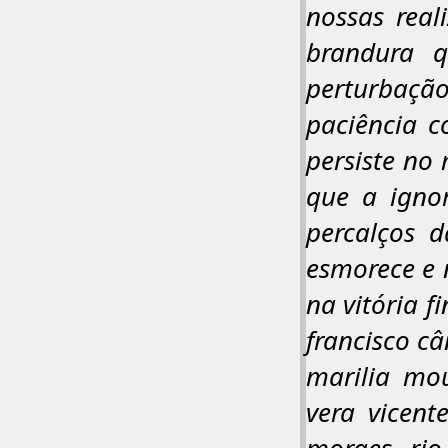
nossas real
brandura 
perturbação
paciência c
persiste no
que a ignor
percalços d
esmorece e 
na vitória f
francisco câ
marilia mo
vera vicent