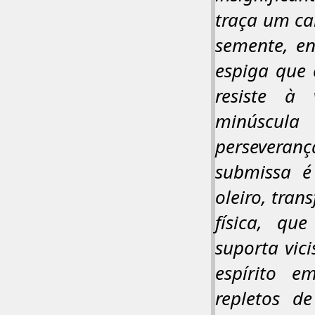
traça um ca
semente, en
espiga que e
resiste à 
minúscula
perseveran
submissa é
oleiro, tran
física, qu
suporta vic
espírito e
repletos d