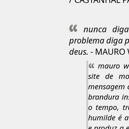
nunca dig
problema diga p
deus.
- MAURO W
mauro wi
site de m
mensagem de
brandura in
o tempo, t
humilde é a
e produz a e