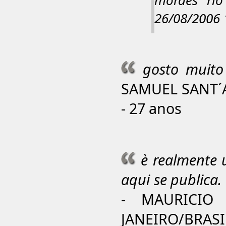
moraes rio
26/08/2006 
gosto muit
SAMUEL SANT´A
- 27 anos
è realmente 
aqui se publica.
- MAURICIO
JANEIRO/BRASIL